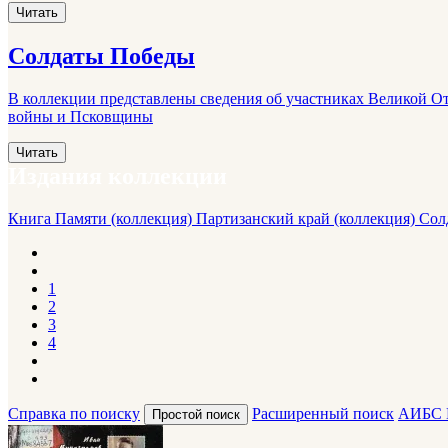
Читать
Солдаты Победы
В коллекции представлены сведения об участниках Великой От
войны и Псковщины
Читать
Издания коллекции
Книга Памяти (коллекция)
Партизанский край (коллекция)
Сол
1
2
3
4
Справка по поиску
Расширенный поиск
АИБС 