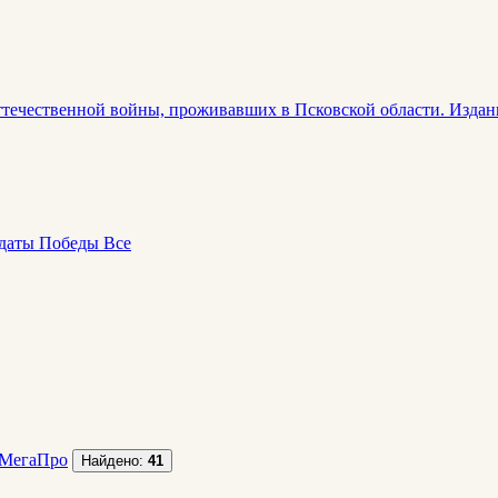
течественной войны, проживавших в Псковской области. Издани
даты Победы
Все
МегаПро
Найдено:
41