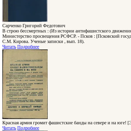
Сарченко Григорий Федотович
В строю бессмертных : (Из истории антифашистского движени
Министерство просвещения РСФСР. - Псков : [Псковский государ
С.М. Кирова. Ученые записки , вып. 18).
Читать
Подробнее
Красная армия громит фашистские банды на севере и на юге!
[Э
Читать
Подробнее