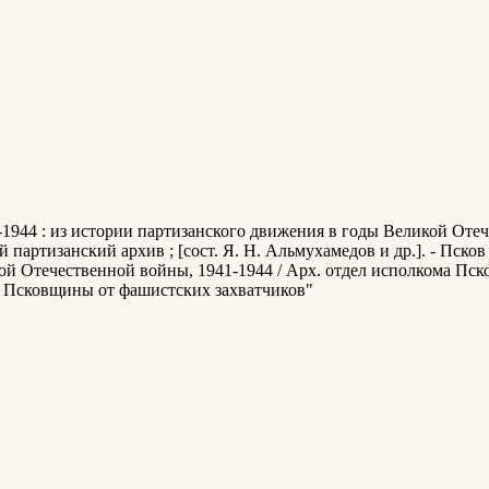
-1944 : из истории партизанского движения в годы Великой От
ртизанский архив ; [сост. Я. Н. Альмухамедов и др.]. - Псков : П
 Отечественной войны, 1941-1944 / Арх. отдел исполкома Псков. 
я Псковщины от фашистских захватчиков"