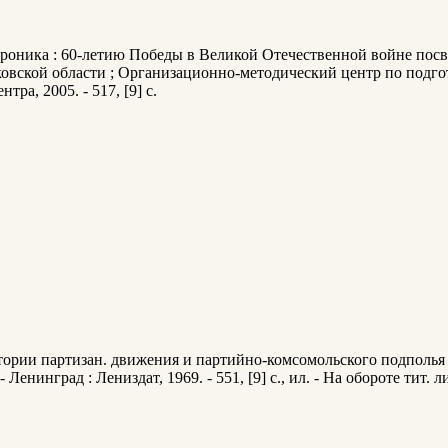
хроника : 60-летию Победы в Великой Отечественной войне посвя
вской области ; Организационно-методический центр по подгото
ра, 2005. - 517, [9] с.
тории партизан. движения и партийно-комсомольского подполья
п - Ленинград : Лениздат, 1969. - 551, [9] с., ил. - На обороте 