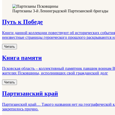
Партизаны 3-й Ленинградской Партизанской бригады
Путь к Победе
Книги данной коллекции повествуют об исторических события
неизвестные страницы героического прошлого раскрываются н
Читать
Книга памяти
Псковская область – коллективный памятник павшим воинам Ве
жителях Псковщины, исполнивших свой гражданский долг
Читать
Партизанский край
Партизанский край… Такого названия нет на географической к
закрепилось прочно.