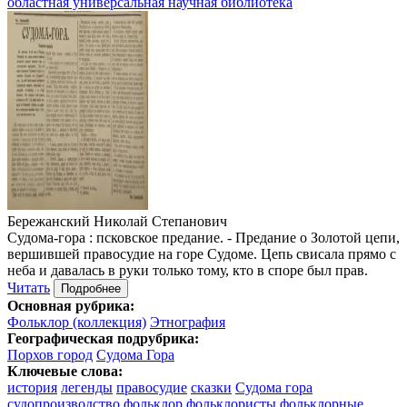
областная универсальная научная библиотека
Бережанский Николай Степанович
Судома-гора : псковское предание. - Предание о Золотой цепи,
вершившей правосудие на горе Судоме. Цепь свисала прямо с
неба и давалась в руки только тому, кто в споре был прав.
Читать
Подробнее
Основная рубрика:
Фольклор (коллекция)
Этнография
Географическая подрубрика:
Порхов город
Судома Гора
Ключевые слова:
история
легенды
правосудие
сказки
Судома гора
судопроизводство
фольклор
фольклористы
фольклорные