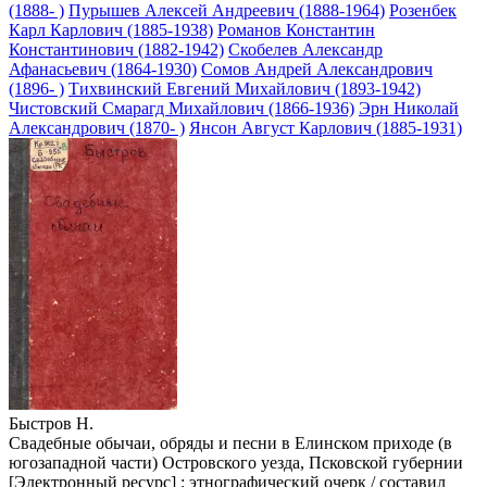
(1888- )
Пурышев Алексей Андреевич (1888-1964)
Розенбек
Карл Карлович (1885-1938)
Романов Константин
Константинович (1882-1942)
Скобелев Александр
Афанасьевич (1864-1930)
Сомов Андрей Александрович
(1896- )
Тихвинский Евгений Михайлович (1893-1942)
Чистовский Смарагд Михайлович (1866-1936)
Эрн Николай
Александрович (1870- )
Янсон Август Карлович (1885-1931)
Быстров Н.
Свадебные обычаи, обряды и песни в Елинском приходе (в
югозападной части) Островского уезда, Псковской губернии
[Электронный ресурс] : этнографический очерк / составил