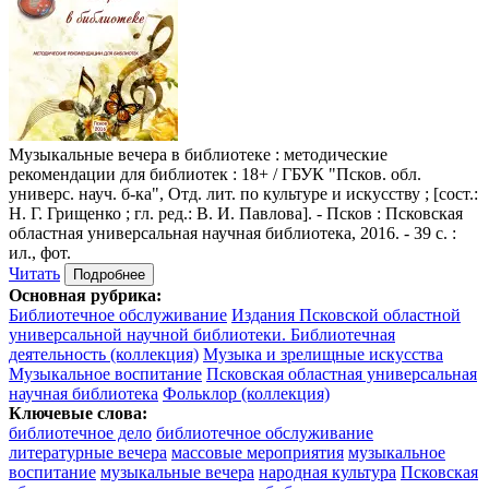
Музыкальные вечера в библиотеке
: методические
рекомендации для библиотек : 18+ / ГБУК "Псков. обл.
универс. науч. б-ка", Отд. лит. по культуре и искусству ; [сост.:
Н. Г. Грищенко ; гл. ред.: В. И. Павлова]. - Псков : Псковская
областная универсальная научная библиотека, 2016. - 39 с. :
ил., фот.
Читать
Подробнее
Основная рубрика:
Библиотечное обслуживание
Издания Псковской областной
универсальной научной библиотеки. Библиотечная
деятельность (коллекция)
Музыка и зрелищные искусства
Музыкальное воспитание
Псковская областная универсальная
научная библиотека
Фольклор (коллекция)
Ключевые слова:
библиотечное дело
библиотечное обслуживание
литературные вечера
массовые мероприятия
музыкальное
воспитание
музыкальные вечера
народная культура
Псковская