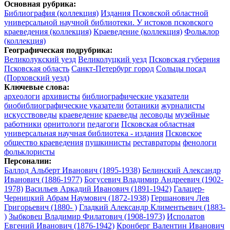
Основная рубрика:
Библиография (коллекция)
Издания Псковской областной
универсальной научной библиотеки. У истоков псковского
краеведения (коллекция)
Краеведение (коллекция)
Фольклор
(коллекция)
Географическая подрубрика:
Великолукский уезд
Великолуцкий уезд
Псковская губерния
Псковская область
Санкт-Петербург город
Сольцы посад
(Порховский уезд)
Ключевые слова:
археологи
архивисты
библиографические указатели
биобиблиографические указатели
ботаники
журналисты
искусствоведы
краеведение
краеведы
лесоводы
музейные
работники
орнитологи
педагоги
Псковская областная
универсальная научная библиотека - издания
Псковское
общество краеведения
пушкинисты
реставраторы
фенологи
фольклористы
Персоналии:
Баллод Альберт Иванович (1895-1938)
Белинский Александр
Иванович (1886-1977)
Богусевич Владимир Андреевич (1902-
1978)
Васильев Аркадий Иванович (1891-1942)
Галацер-
Черницкий Абрам Наумович (1872-1938)
Гершанович Лев
Григорьевич (1880- )
Гладкий Александр Климентьевич (1883-
)
Зыбковец Владимир Филатович (1908-1973)
Исполатов
Евгений Иванович (1876-1942)
Кронберг Валентин Иванович