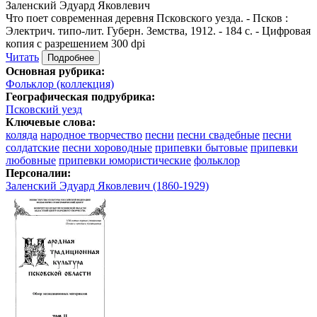
Заленский Эдуард Яковлевич
Что поет современная деревня Псковского уезда. - Псков :
Электрич. типо-лит. Губерн. Земства, 1912. - 184 с. - Цифровая
копия с разрешением 300 dpi
Читать
Подробнее
Основная рубрика:
Фольклор (коллекция)
Географическая подрубрика:
Псковский уезд
Ключевые слова:
коляда
народное творчество
песни
песни свадебные
песни
солдатские
песни хороводные
припевки бытовые
припевки
любовные
припевки юмористические
фольклор
Персоналии:
Заленский Эдуард Яковлевич (1860-1929)