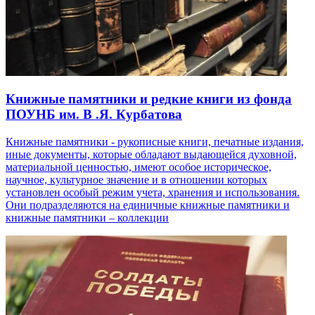
Книжные памятники и редкие книги из фонда
ПОУНБ им. В .Я. Курбатова
Книжные памятники - рукописные книги, печатные издания,
иные документы, которые обладают выдающейся духовной,
материальной ценностью, имеют особое историческое,
научное, культурное значение и в отношении которых
установлен особый режим учета, хранения и использования.
Они подразделяются на единичные книжные памятники и
книжные памятники – коллекции