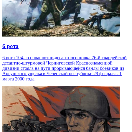
6 рота
6 рота 104-го парашютно-десантного полка 76-й гвардейской
десантно-штурмовой Черниговской Краснознаменной
дивизии стояла на пути прорывающейся банды боевиков из
Аргунского ущелья в Чеченской республике 29 февраля - 1
марта 2000 года.