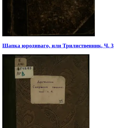
Шапка юродиваго, или Трилиственник, Ч. 3