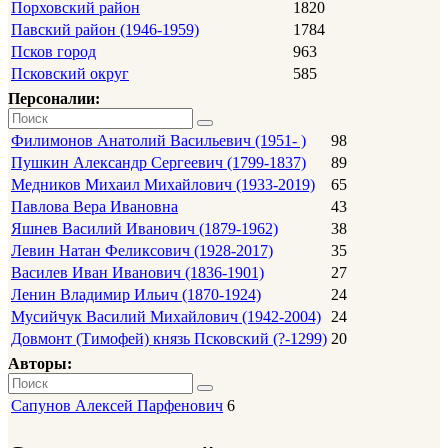
Порховский район
1820
Павский район (1946-1959)
1784
Псков город
963
Псковский округ
585
Персоналии:
Филимонов Анатолий Васильевич (1951- )
98
Пушкин Александр Сергеевич (1799-1837)
89
Медников Михаил Михайлович (1933-2019)
65
Павлова Вера Ивановна
43
Яшнев Василий Иванович (1879-1962)
38
Левин Натан Феликсович (1928-2017)
35
Василев Иван Иванович (1836-1901)
27
Ленин Владимир Ильич (1870-1924)
24
Мусийчук Василий Михайлович (1942-2004)
24
Довмонт (Тимофей) князь Псковский (?-1299)
20
Авторы:
Сапунов Алексей Парфенович
6