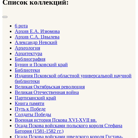
Список коллекций:
6 рота
Архив Е.А. Изюмова
Архив С.А. Цвылева
Александр Невский
Археология
Архитектура
Библиография
Бунин и Псковский край
Библиотеки
Издания Псковской областной универсальной научной
библиотеки
Великая Октябрьская революция
Великая Отечественная война
Партизанский край
Книга памяти
Путь к Победе
Солдаты Победы
Военная история Пскова XVI-XVII вв.
Осада Пскова войсками польского короля Стефана
Батория (1581-1582 гг.)
Осада Пскова войсками шведского короля Густава-