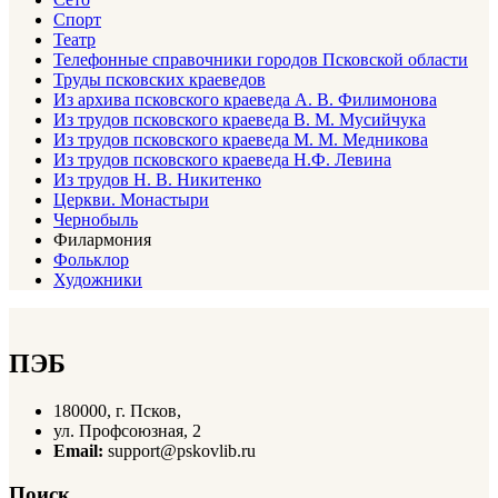
Спорт
Театр
Телефонные справочники городов Псковской области
Труды псковских краеведов
Из архива псковского краеведа А. В. Филимонова
Из трудов псковского краеведа В. М. Мусийчука
Из трудов псковского краеведа М. М. Медникова
Из трудов псковского краеведа Н.Ф. Левина
Из трудов Н. В. Никитенко
Церкви. Монастыри
Чернобыль
Филармония
Фольклор
Художники
ПЭБ
180000, г. Псков,
ул. Профсоюзная, 2
Email:
support@pskovlib.ru
Поиск