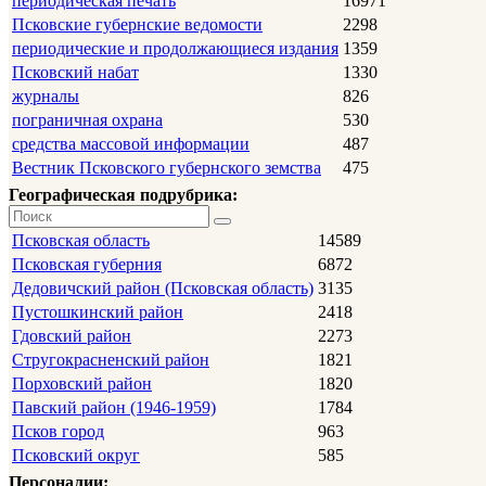
периодическая печать
16971
Псковские губернские ведомости
2298
периодические и продолжающиеся издания
1359
Псковский набат
1330
журналы
826
пограничная охрана
530
средства массовой информации
487
Вестник Псковского губернского земства
475
Географическая подрубрика:
Псковская область
14589
Псковская губерния
6872
Дедовичский район (Псковская область)
3135
Пустошкинский район
2418
Гдовский район
2273
Стругокрасненский район
1821
Порховский район
1820
Павский район (1946-1959)
1784
Псков город
963
Псковский округ
585
Персоналии: