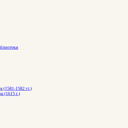
иблиотеки
 (1581-1582 гг.)
 (1615 г.)