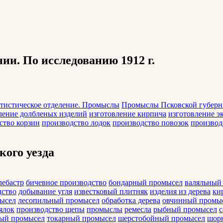
и. По исследованию 1912 г.
татистическое отделение. Промыслы
Промыслы Псковской губерни
ление долбленых изделий
изготовление кирпича
изготовление э
ство корзин
производство лодок
производство повозок
производ
ого уезда
лебастр
бичевное производство
бондарный промысел
валяльный
дство
добывание угля
известковый плитняк
изделия из дерева
ки
ысел
лесопильный промысел
обработка дерева
овчинный промы
ялок
производство щепы
промыслы
ремесла
рыбный промысел
с
ый промысел
токарный промысел
шерстобойный промысел
шорн