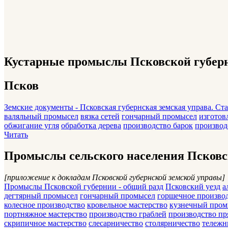
Кустарные промыслы Псковской губерни
Псков
Земские документы - Псковская губернская земская управа. С
валяльный промысел
вязка сетей
гончарный промысел
изготов
обжигание угля
обработка дерева
производство барок
производ
Читать
Промыслы сельского населения Псковск
[приложение к докладам Псковской губернской земской управы]
Промыслы Псковской губернии - общий разд
Псковский уезд
а
дегтярный промысел
гончарный промысел
горшечное произво
колесное производство
кровельное мастерство
кузнечный пром
портняжное мастерство
производство граблей
производство пр
скрипичное мастерство
слесарничество
столярничество
тележн