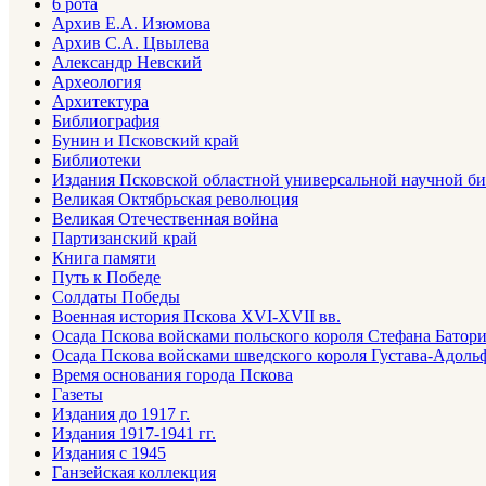
6 рота
Архив Е.А. Изюмова
Архив С.А. Цвылева
Александр Невский
Археология
Архитектура
Библиография
Бунин и Псковский край
Библиотеки
Издания Псковской областной универсальной научной б
Великая Октябрьская революция
Великая Отечественная война
Партизанский край
Книга памяти
Путь к Победе
Солдаты Победы
Военная история Пскова XVI-XVII вв.
Осада Пскова войсками польского короля Стефана Батория
Осада Пскова войсками шведского короля Густава-Адольфа
Время основания города Пскова
Газеты
Издания до 1917 г.
Издания 1917-1941 гг.
Издания с 1945
Ганзейская коллекция