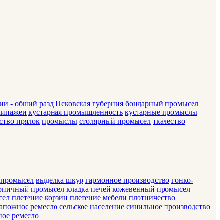
и - общий разд
Псковская губерния
бондарный промысел
кипажей
кустарная промышленность
кустарные промыслы
ство прялок
промыслы
столярный промысел
ткачество
 промысел
выделка шкур
гармонное производство
гонко-
рпичный промысел
кладка печей
кожевенный промысел
сел
плетение корзин
плетение мебели
плотничество
апожное ремесло
сельское население
синильное производство
ое ремесло