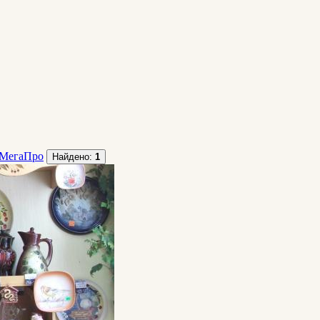
МегаПро
Найдено:
1