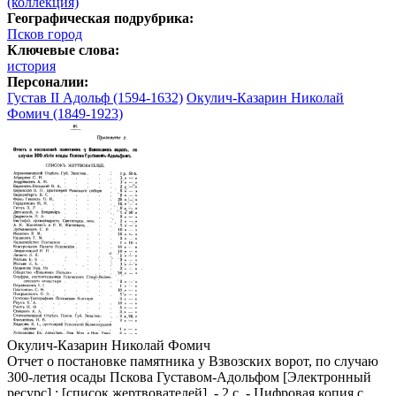
(коллекция)
Географическая подрубрика:
Псков город
Ключевые слова:
история
Персоналии:
Густав II Адольф (1594-1632)
Окулич-Казарин Николай
Фомич (1849-1923)
Окулич-Казарин Николай Фомич
Отчет о постановке памятника у Взвозских ворот, по случаю
300-летия осады Пскова Густавом-Адольфом [Электронный
ресурс] : [список жертвователей]. - 2 с. - Цифровая копия с