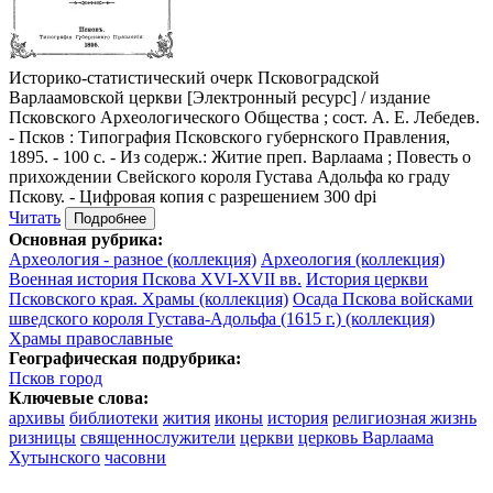
Историко-статистический очерк Псковоградской
Варлаамовской церкви
[Электронный ресурс] / издание
Псковского Археологического Общества ; сост. А. Е. Лебедев.
- Псков : Типография Псковского губернского Правления,
1895. - 100 с. - Из содерж.: Житие преп. Варлаама ; Повесть о
прихождении Свейского короля Густава Адольфа ко граду
Пскову. - Цифровая копия с разрешением 300 dpi
Читать
Подробнее
Основная рубрика:
Археология - разное (коллекция)
Археология (коллекция)
Военная история Пскова XVI-XVII вв.
История церкви
Псковского края. Храмы (коллекция)
Осада Пскова войсками
шведского короля Густава-Адольфа (1615 г.) (коллекция)
Храмы православные
Географическая подрубрика:
Псков город
Ключевые слова:
архивы
библиотеки
жития
иконы
история
религиозная жизнь
ризницы
священнослужители
церкви
церковь Варлаама
Хутынского
часовни