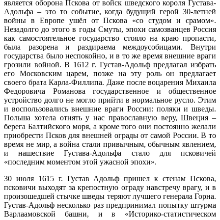
является оборона Пскова от войск шведского короля Густава-
Адольфа – это то событие, когда будущий герой 30-летней
войны в Европе ушёл от Пскова «со студом и срамом».
Незадолго до этого в годы Смуты, эпохи самозванцев Россия
как самостоятельное государство стояло на краю пропасти,
была разорена и раздираема междоусобицами. Внутри
государства было неспокойно, и в то же время внешние враги
грозили войной. В 1612 г. Густав-Адольф предлагал избрать
его Московским царем, позже на эту роль он предлагает
своего брата Карла-Филлипа. Даже после воцарения Михаила
Федоровича Романова государственное и общественное
устройство долго не могло прийти в нормальное русло. Этим
и воспользовались внешние враги России: поляки и шведы.
Польша хотела отнять у нас православную веру, Швеция –
берега Балтийского моря, а кроме того они постоянно желали
приобрести Псков для внешней ограды от самой России. В то
время не мир, а война стали привычным, обычным явлением,
и нашествие Густава-Адольфа стало для псковичей
«последним моментом этой ужасной эпохи».
30 июля 1615 г. Густав Адольф пришел к стенам Пскова,
псковичи выходят за крепостную ограду навстречу врагу, и в
произошедшей стычке шведы теряют лучшего генерала Горна.
Густав-Адольф несколько раз предпринимал попытку штурма
Варлаамовской башни, и в «Историко-статистическом