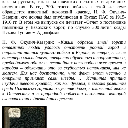
как на русских, так и на шведских печатных и архивных
источниках. В год 300-летнего юбилея к этой же теме
обращается известный псковский краевед Н. Ф. Окулич-
Казарин, его доклад был опубликован в Трудах ПАО за 1915-
1916 гг. В этом же выпуске он печатает «Отчет о постановке
памятника у Взвозских ворот, по случаю 300-летия осады
Пскова Густавом-Адольфом».
Н. Ф. Окулич-Казарин: «
Каким образом этой горсти
отважных людей удалось отстоять родной город и
отразить натиск лучшего войска в Европе, впятеро, если не
вшестеро сильнейшего, прекрасно обученного и вооруженного,
предводимого одним из величайших полководцев всех времен и
народов – объяснить это за скудостью источников, мы не
можем. Для нас достаточно, что факт этот честно и
открыто признают сами шведы. … Истинная причина
неудачи шведов кроется, как мы думаем, в высоко развитом
среди Псковского гарнизона чувстве долга, в пламенной любви
к Отечеству и в природной доблести псковитян, которой
славились они с древнейших времен
».