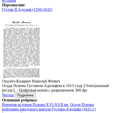
история
Персоналии:
Густав II Адольф (1594-1632)
Окулич-Казарин Николай Фомич
Осада Пскова Густавом-Адольфом в 1615 году [Электронный
ресурс]. - Цифровая копия с разрешением 300 dpi
Читать
Подробнее
Основная рубрика:
Военная история Пскова XVI-XVII вв.
Осада Пскова
войсками шведского короля Густава-Адольфа (1615 г.)