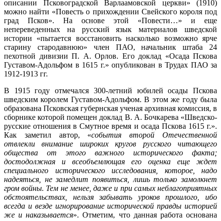
описании Псковоградской Варлаамовской церкви» (1910)
можно найти «Повесть о прихождении Свейского короля под
град Псков». На основе этой «Повести…» и еще
непереведенных на русский язык материалов шведской
истории «пытается восстановить насколько возможно ярче
старину стародавнюю» член ПАО, начальник штаба 24
пехотной дивизии П. А. Орлов. Его доклад «Осада Пскова
Густавом-Адольфом в 1615 г.» опубликован в Трудах ПАО за
1912-1913 гг.
В 1915 году отмечался 300-летний юбилей осады Пскова
шведским королем Густавом-Адольфом. В этом же году была
образована Псковская губернская ученая архивная комиссия, в
сборнике которой помещен доклад В. А. Бочкарева «Шведско-
русские отношения в Смутное время и осада Пскова 1615 г.».
Как заметил автор, «
события второй Отечественной
отвлекли внимание широких кругов русского читающего
общества от этого важного исторического факта;
достодолжная и всеобъемлющая его оценка еще ждет
специального исторического исследования, которое, надо
надеяться, не замедлит появиться, лишь только замолкнет
гром войны. Тем не менее, даже и при самых неблагоприятных
обстоятельствах, нельзя забывать уроков прошлого, ибо
всегда и везде игнорирование исторической правды историей
же и наказывается
». Отметим, что данная работа основана