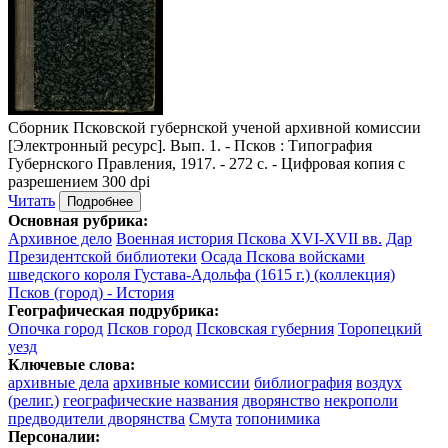
Сборник Псковской губернской ученой архивной комиссии
[Электронный ресурс]. Вып. 1. - Псков : Типография
Губернского Правления, 1917. - 272 с. - Цифровая копия с
разрешением 300 dpi
Читать
Подробнее
Основная рубрика:
Архивное дело
Военная история Пскова XVI-XVII вв.
Дар
Президентской библиотеки
Осада Пскова войсками
шведского короля Густава-Адольфа (1615 г.) (коллекция)
Псков (город) - История
Географическая подрубрика:
Опочка город
Псков город
Псковская губерния
Торопецкий
уезд
Ключевые слова:
архивные дела
архивные комиссии
библиография
воздух
(религ.)
географические названия
дворянство
некрополи
предводители дворянства
Смута
топонимика
Персоналии: